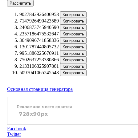
Рассчитать
9027842926406958
Копировать
7147926490423589
Копировать
2406873745940590
Копировать
2357186475532647
Копировать
3649096741858336
Копировать
1301787440805732
Копировать
9951886225676911
Копировать
7502637253380866
Копировать
2133106325907861
Копировать
5097041065245548
Копировать
Основная страница генератора
Facebook
Twitter