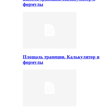
формулы
Площадь трапеции. Калькулятор и
формулы