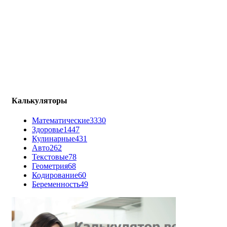
Калькуляторы
Математические
3330
Здоровье
1447
Кулинарные
431
Авто
262
Текстовые
78
Геометрия
68
Кодирование
60
Беременность
49