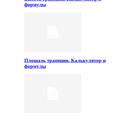
формулы
Площадь трапеции. Калькулятор и
формулы