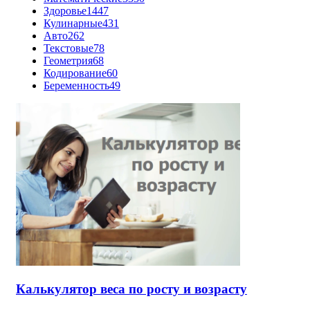
Здоровье
1447
Кулинарные
431
Авто
262
Текстовые
78
Геометрия
68
Кодирование
60
Беременность
49
Калькулятор веса по росту и возрасту