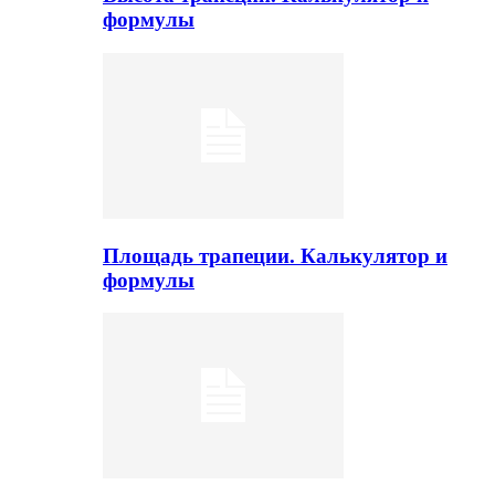
формулы
Площадь трапеции. Калькулятор и
формулы