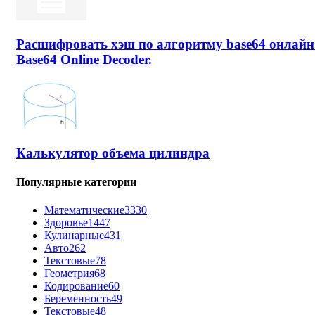
Расшифровать хэш по алгоритму base64 онлайн
Base64 Online Decoder.
Калькулятор объема цилиндра
Популярные категории
Математические
3330
Здоровье
1447
Кулинарные
431
Авто
262
Текстовые
78
Геометрия
68
Кодирование
60
Беременность
49
Текстовые
48