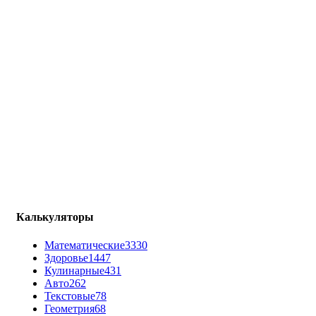
Калькуляторы
Математические
3330
Здоровье
1447
Кулинарные
431
Авто
262
Текстовые
78
Геометрия
68