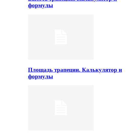
формулы
Площадь трапеции. Калькулятор и
формулы