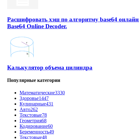
Расшифровать хэш по алгоритму base64 онлайн
Base64 Online Decoder.
Калькулятор объема цилиндра
Популярные категории
Математические
3330
Здоровье
1447
Кулинарные
431
Авто
262
Текстовые
78
Геометрия
68
Кодирование
60
Беременность
49
Текстовые
48