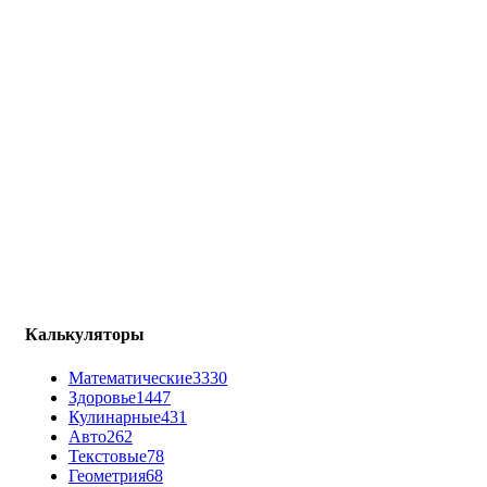
Калькуляторы
Математические
3330
Здоровье
1447
Кулинарные
431
Авто
262
Текстовые
78
Геометрия
68