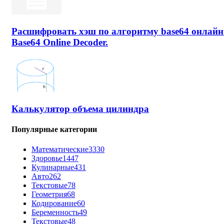
Расшифровать хэш по алгоритму base64 онлайн
Base64 Online Decoder.
Калькулятор объема цилиндра
Популярные категории
Математические
3330
Здоровье
1447
Кулинарные
431
Авто
262
Текстовые
78
Геометрия
68
Кодирование
60
Беременность
49
Текстовые
48