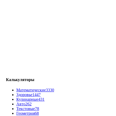
Калькуляторы
Математические
3330
Здоровье
1447
Кулинарные
431
Авто
262
Текстовые
78
Геометрия
68