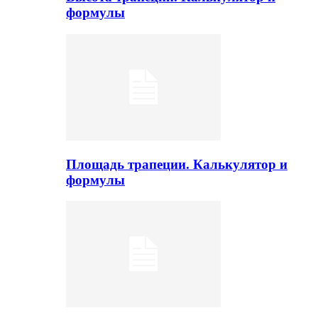
формулы
Площадь трапеции. Калькулятор и
формулы