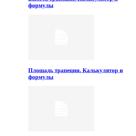
формулы
Площадь трапеции. Калькулятор и
формулы