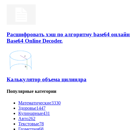
Расшифровать хэш по алгоритму base64 онлайн
Base64 Online Decoder.
Калькулятор объема цилиндра
Популярные категории
Математические
3330
Здоровье
1447
Кулинарные
431
Авто
262
Текстовые
78
Геометрия
68