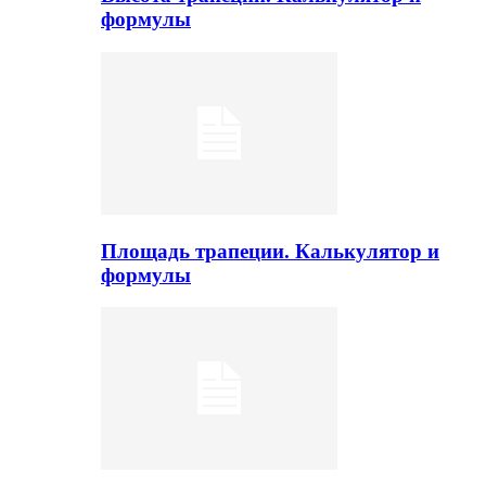
формулы
Площадь трапеции. Калькулятор и
формулы