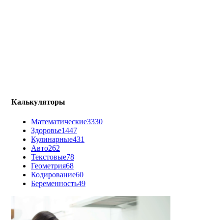
Калькуляторы
Математические
3330
Здоровье
1447
Кулинарные
431
Авто
262
Текстовые
78
Геометрия
68
Кодирование
60
Беременность
49