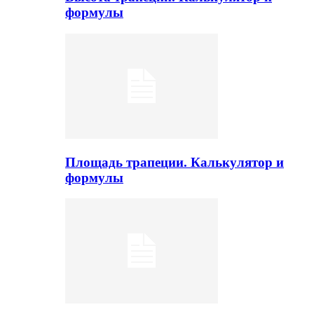
формулы
Площадь трапеции. Калькулятор и
формулы