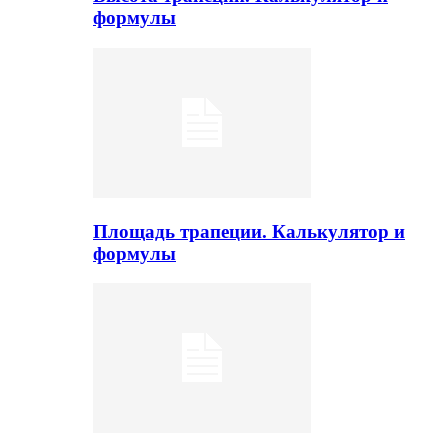
формулы
Площадь трапеции. Калькулятор и
формулы