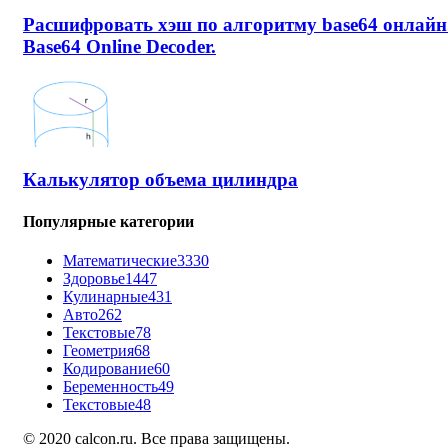
Расшифровать хэш по алгоритму base64 онлайн
Base64 Online Decoder.
Калькулятор объема цилиндра
Популярные категории
Математические
3330
Здоровье
1447
Кулинарные
431
Авто
262
Текстовые
78
Геометрия
68
Кодирование
60
Беременность
49
Текстовые
48
© 2020 calcon.ru. Все права защищены.