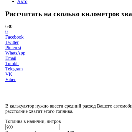
Авто
Рассчитать на сколько километров хват
630
0
Facebook
Twitter
Pinterest
WhatsApp
Email
Tumblr
Telegram
VK
Viber
В калькулятор нужно ввести средний расход Вашего автомоби
расстояние хватит этого топлива.
Топлива в наличии, литров