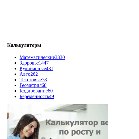
Калькуляторы
Математические
3330
Здоровье
1447
Кулинарные
431
Авто
262
Текстовые
78
Геометрия
68
Кодирование
60
Беременность
49