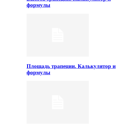
формулы
Площадь трапеции. Калькулятор и
формулы