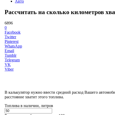
Авто
Рассчитать на сколько километров хват
6896
0
Facebook
Twitter
Pinterest
WhatsApp
Email
Tumblr
Telegram
VK
Viber
В калькулятор нужно ввести средний расход Вашего автомоби
расстояние хватит этого топлива.
Топлива в наличии, литров