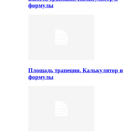
формулы
Площадь трапеции. Калькулятор и
формулы