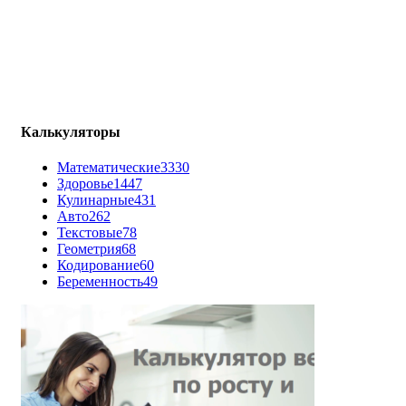
Калькуляторы
Математические
3330
Здоровье
1447
Кулинарные
431
Авто
262
Текстовые
78
Геометрия
68
Кодирование
60
Беременность
49