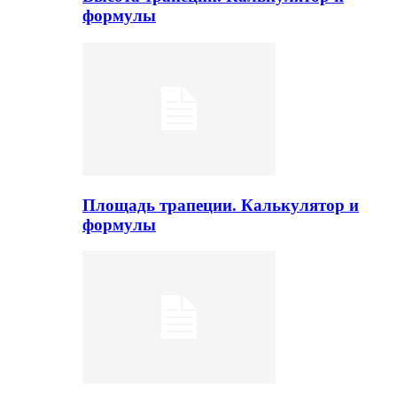
формулы
Площадь трапеции. Калькулятор и
формулы