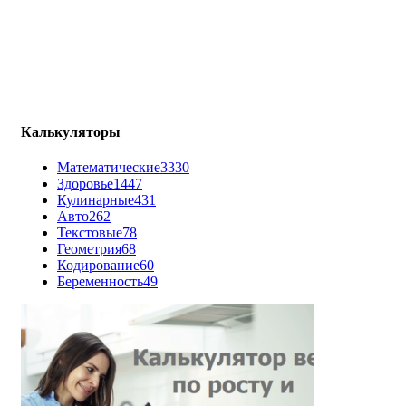
Калькуляторы
Математические
3330
Здоровье
1447
Кулинарные
431
Авто
262
Текстовые
78
Геометрия
68
Кодирование
60
Беременность
49