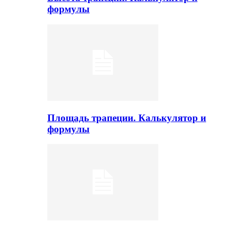
формулы
Площадь трапеции. Калькулятор и
формулы