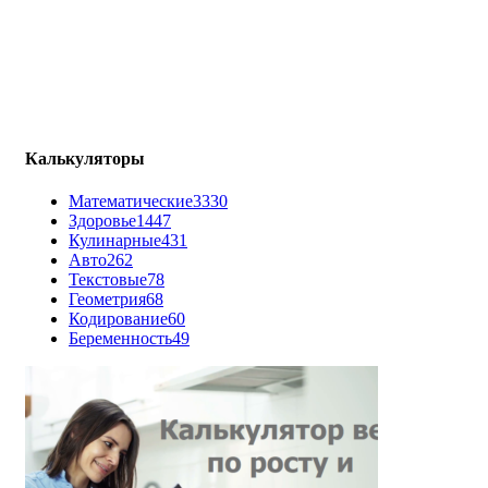
Калькуляторы
Математические
3330
Здоровье
1447
Кулинарные
431
Авто
262
Текстовые
78
Геометрия
68
Кодирование
60
Беременность
49