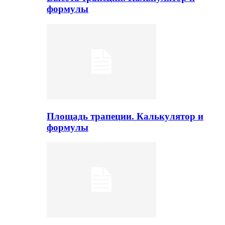
формулы
Площадь трапеции. Калькулятор и
формулы