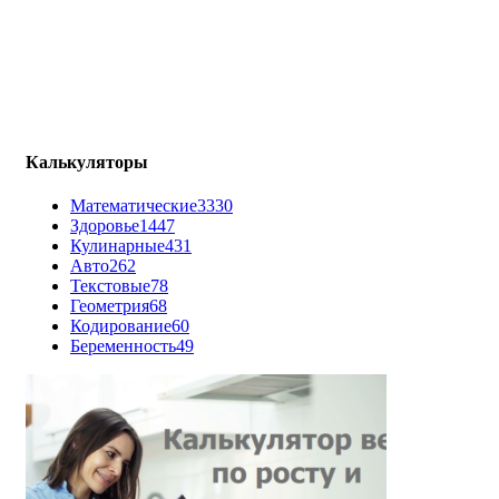
Калькуляторы
Математические
3330
Здоровье
1447
Кулинарные
431
Авто
262
Текстовые
78
Геометрия
68
Кодирование
60
Беременность
49