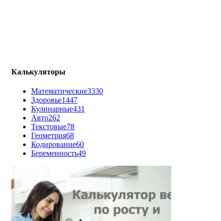
Калькуляторы
Математические
3330
Здоровье
1447
Кулинарные
431
Авто
262
Текстовые
78
Геометрия
68
Кодирование
60
Беременность
49