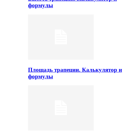
формулы
Площадь трапеции. Калькулятор и
формулы