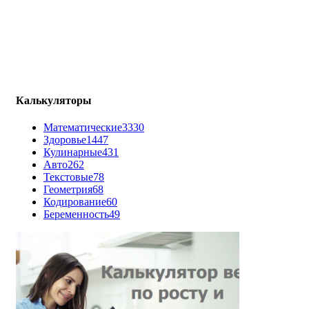
Калькуляторы
Математические
3330
Здоровье
1447
Кулинарные
431
Авто
262
Текстовые
78
Геометрия
68
Кодирование
60
Беременность
49