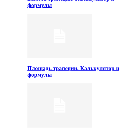
формулы
Площадь трапеции. Калькулятор и
формулы