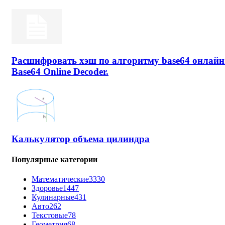
Расшифровать хэш по алгоритму base64 онлайн
Base64 Online Decoder.
Калькулятор объема цилиндра
Популярные категории
Математические
3330
Здоровье
1447
Кулинарные
431
Авто
262
Текстовые
78
Геометрия
68