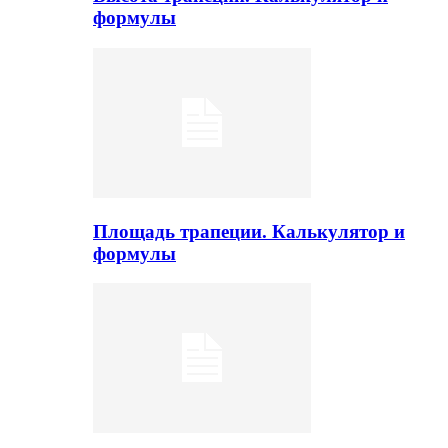
формулы
Площадь трапеции. Калькулятор и
формулы